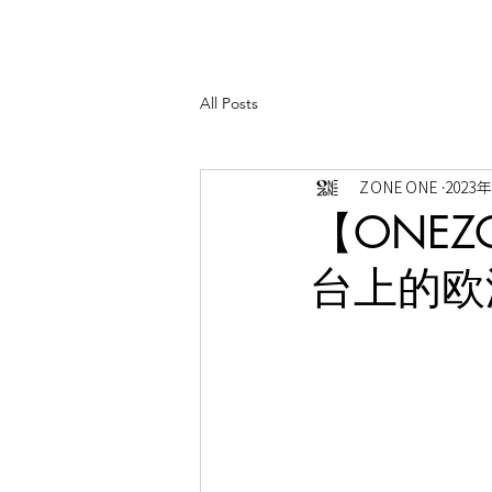
All Posts
ZONE ONE
2023
【ONE
台上的欧