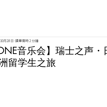
年10月28日
讀畢需時 2 分鐘
ZONE音乐会】瑞士之声・
洲留学生之旅