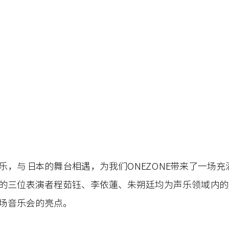
乐，与日本的舞台相遇，为我们ONEZONE带来了一场充
的三位表演者程茹钰、李依蓮、朱朔廷均为声乐领域内的
场音乐会的亮点。