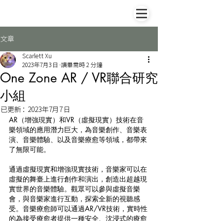
文章
Scarlett Xu
2023年7月3日
讀畢需時 2 分鐘
One Zone AR / VR聯合研究
小組
已更新：
2023年7月7日
AR（增強現實）和VR（虛擬現實）技術在音
樂領域的應用潛力巨大，為音樂創作、音樂表
演、音樂體驗、以及音樂療愈等領域，都帶來
了無限可能。
通過虛擬現實和增強現實技術，音樂家可以在
虛擬的舞臺上進行創作和演出，創造出超越現
實世界的音樂體驗。觀眾可以參與虛擬音樂
會，與音樂家進行互動，探索全新的視聽感
受。音樂療愈師可以通過AR/VR技術，實時性
的為接受療愈者提供一種安全、沈浸式的療愈